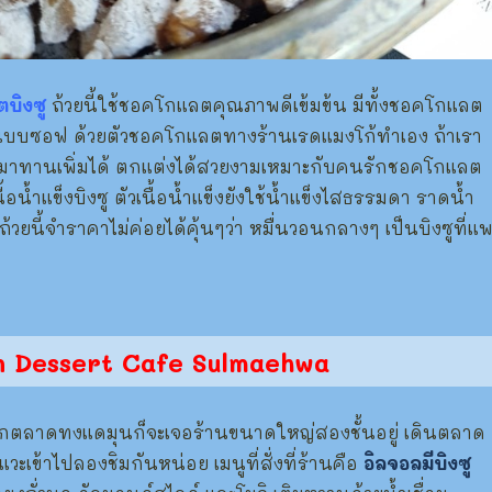
ตบิงซู
ถ้วยนี้ใช้ชอคโกแลตคุณภาพดีเข้มข้น มีทั้งชอคโกแลต
บซอฟ ด้วยตัวชอคโกแลตทางร้านเรดแมงโก้ทำเอง ถ้าเรา
งมาทานเพิ่มได้ ตกแต่งได้สวยงามเหมาะกับคนรักชอคโกแลต
้อน้ำแข็งบิงซู ตัวเนื้อน้ำแข็งยังใช้น้ำแข็งไสธรรมดา ราดน้ำ
ยนี้จำราคาไม่ค่อยได้คุ้นๆว่า หมื่นวอนกลางๆ เป็นบิงซูที่แ
n Dessert Cafe Sulmaehwa
ากตลาดทงแดมุนก็จะเจอร้านขนาดใหญ่สองชั้นอยู่ เดินตลาด
แวะเข้าไปลองชิมกันหน่อย เมนูที่สั่งที่ร้านคือ
อิลจอลมีบิงซู