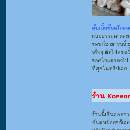
ดับเบิ้ลช๊อคโกแล
แบบธรรมดาและแบ
ชอบก็สามารถสั่
จริงๆ ตักไปตรงเนื
ชอคโกแลตลงไป ถ้ว
ที่สุดในทริปเลย
ร้าน Korea
ร้านนี้เดินออกจ
กันมาเมื่อยๆก็เลย