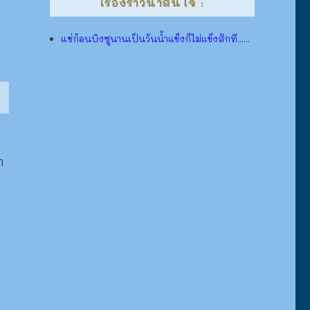
เรื่องราวน่าสนใจ :
แช่ก้อนบิงซูนานเป็นวันน้ำแข็งก็ไม่แข็งสักที......
า