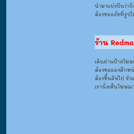
นำมาแบ่งปันว่าบิ
ต้องขออภัยที่รูป
ร้าน Redm
เดินผ่านป้ายโฆษ
ต้องขอลองสักหน่อ
ต้องขึ้นลิฟไป จำแ
เรานั่งเห็นโฆษ