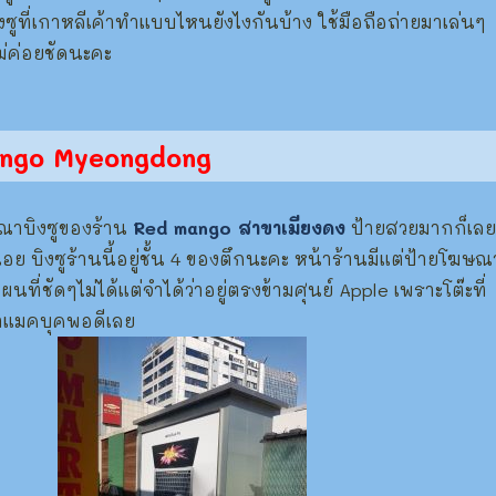
งซูที่เกาหลีเค้าทำแบบไหนยังไงกันบ้าง
ใช้มือถือถ่ายมาเล่นๆ
ไม่ค่อยชัดนะคะ
ango Myeongdong
ณาบิงซูของร้าน
Red mango สาขาเมียงดง
ป้ายสวยมากก็เลย
ย บิงซูร้านนี้อยู่ชั้น 4 ของตึกนะคะ หน้าร้านมีแต่ป้ายโฆษณ
ผนที่ชัดๆไม่ได้แต่จำได้ว่าอยู่ตรงข้ามศุนย์ Apple เพราะโต๊ะที่
ณาแมคบุคพอดีเลย